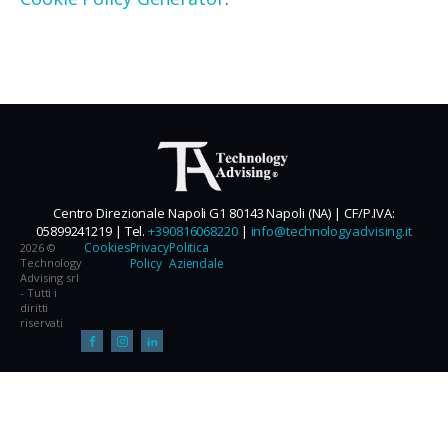
Centro Direzionale Napoli G1 80143 Napoli (NA) | CF/P.IVA:
05899241219 | Tel.
+390816068220
|
info@technologyadvising.it
Cookies
Privacy
Politica
2026 ©
Technology
Policy
Aziendale
Advising srl
- Tutti i
diritti
riservati