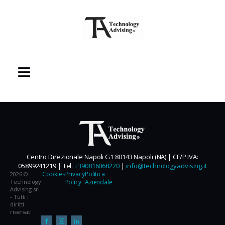
Centro Direzionale Napoli G1 80143 Napoli (NA) | CF/P.IVA:
05899241219 | Tel.
+390816068220
|
info@technologyadvising.it
Cookies
Privacy
Politica
2026 ©
Technology
Policy
Aziendale
Advising srl
- Tutti i
diritti
riservati