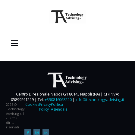
Centro Direzionale Napoli G1 80143 Napoli (NA) | CF/P.IVA:
05899241219 | Tel.
+390816068220
|
info@technologyadvising.it
Cookies
Privacy
Politica
2026 ©
Technology
Policy
Aziendale
Advising srl
- Tutti i
diritti
riservati